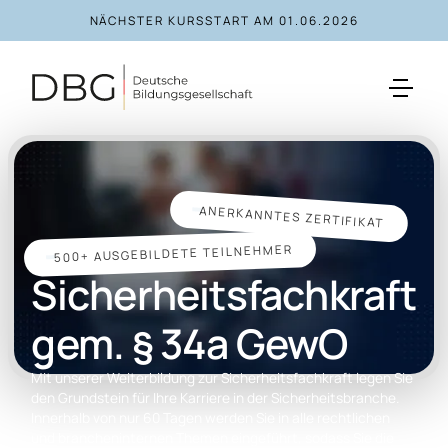
NÄCHSTER KURSSTART AM
01.06.2026
ANERKANNTES ZERTIFIKAT
500+ AUSGEBILDETE TEILNEHMER
Sicherheits­fachkraft
gem. § 34a GewO
Mit unserer Weiterbildung zur Sicherheitsfachkraft legen Sie
den Grundstein für Ihre Karriere in der Sicherheitsbranche.
Innerhalb von nur 60 Tagen werden Sie in alle rechtlichen
und brancheninternen Themen eingeführt, sodass Sie die